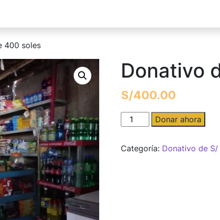
e 400 soles
Donativo 
S/
400.00
Donativo
Donar ahora
de
400
Categoría:
Donativo de S/
soles
cantidad