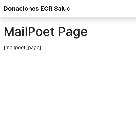
Skip to content
Donaciones ECR Salud
MailPoet Page
[mailpoet_page]