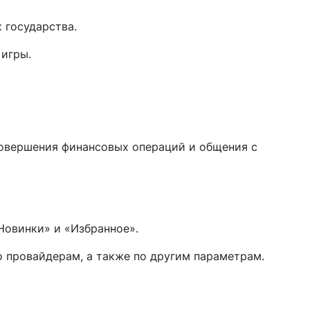
х государства.
 игры.
совершения финансовых операций и общения с
«Новинки» и «Избранное».
о провайдерам, а также по другим параметрам.