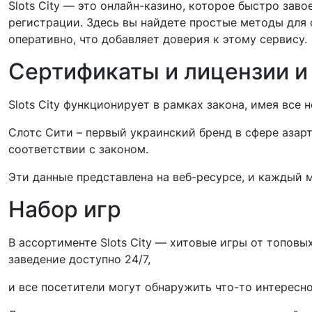
Slots City — это онлайн-казино, которое быстро за
регистрации. Здесь вы найдете простые методы для
оперативно, что добавляет доверия к этому сервису.
Сертификаты и лицензии и
Slots City функционирует в рамках закона, имея все
Слотс Сити – первый украинский бренд в сфере азар
соответствии с законом.
Эти данные представлена на веб-ресурсе, и каждый 
Набор игр
В ассортименте Slots City — хитовые игры от топов
заведение доступно 24/7,
и все посетители могут обнаружить что-то интересно