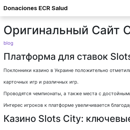
Skip to content
Donaciones ECR Salud
Оригинальный Сайт 
blog
Платформа для ставок Slot
Поклонники казино в Украине положительно отметили
карточных игр и различных игр.
Проводятся чемпионаты, а также места с достойным
Интерес игроков к платформе увеличивается благод
Казино Slots City: ключев