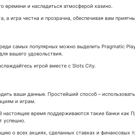
о времени и насладиться атмосферой казино.
, а игра честна и прозрачна, обеспечивая вам приятны
Среди самых популярных можно выделить Pragmatic Play,
для вашего удовольствия.
лаждайтесь игрой вместе с Slots City.
рдить ваши данные. Простейший способ – использовать
ациям и играм.
В настоящее время поддерживаются такие банки как П
т успешно.
ацию о всех акциях, сделанных ставках и финансовых т