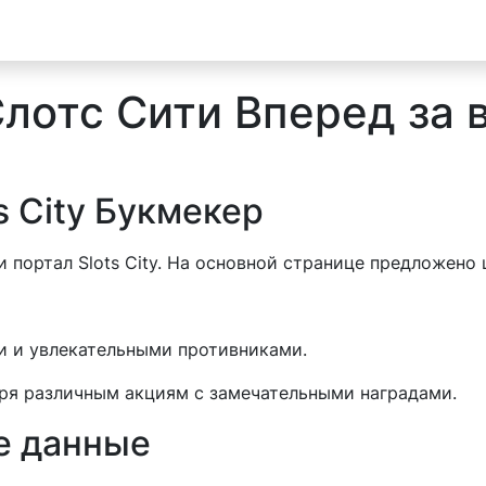
Слотс Сити Вперед за
s City Букмекер
 портал Slots City. На основной странице предложено
и и увлекательными противниками.
аря различным акциям с замечательными наградами.
ые данные