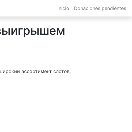
Inicio
Donaciones pendientes
 выигрышем
 широкий ассортимент слотов,