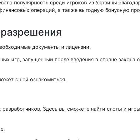
воевало популярность среди игроков из Украины благод
 финансовых операций, а также выгодную бонусную пр
 разрешения
 необходимые документы и лицензии.
тных игр, запущенный после введения в стране закона 
может с ней ознакомиться.
ых разработчиков. Здесь вы сможете найти слоты и игр
е.