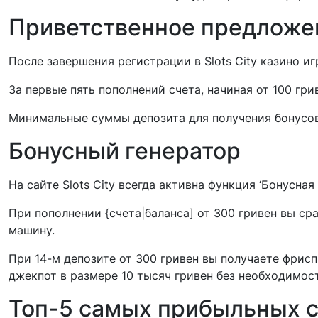
Приветственное предложе
После завершения регистрации в Slots City казино и
За первые пять пополнений счета, начиная от 100 гри
Минимальные суммы депозита для получения бонусов 
Бонусный генератор
На сайте Slots City всегда активна функция ‘Бонусная
При пополнении {счета|баланса] от 300 гривен вы ср
машину.
При 14-м депозите от 300 гривен вы получаете фрис
джекпот в размере 10 тысяч гривен без необходимос
Топ-5 самых прибыльных с