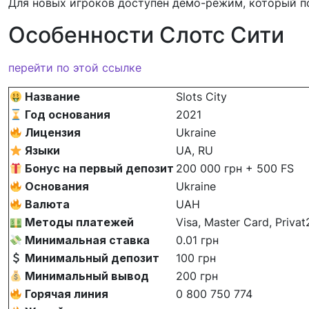
Для новых игроков доступен демо-режим, который по
Особенности Слотс Сити
перейти по этой ссылке
Название
Slots City
Год основания
2021
Лицензия
Ukraine
Языки
UA, RU
Бонус на первый депозит
200 000 грн + 500 FS
Основания
Ukraine
Валюта
UAH
Методы платежей
Visa, Master Card, Priva
Минимальная ставка
0.01 грн
Минимальный депозит
100 грн
Минимальный вывод
200 грн
Горячая линия
0 800 750 774